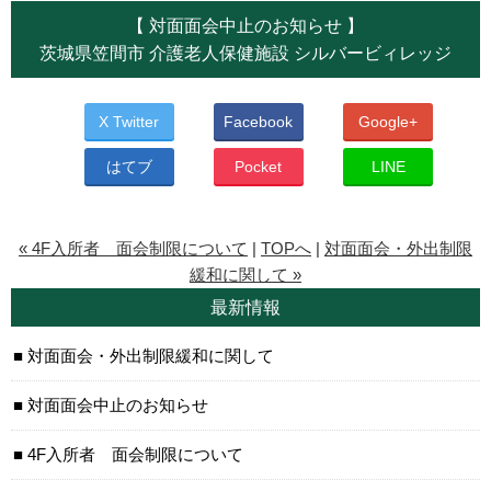
【 対面面会中止のお知らせ 】
茨城県笠間市 介護老人保健施設 シルバービィレッジ
X Twitter
Facebook
Google+
はてブ
Pocket
LINE
« 4F入所者 面会制限について
|
TOPへ
|
対面面会・外出制限
緩和に関して »
最新情報
対面面会・外出制限緩和に関して
対面面会中止のお知らせ
4F入所者 面会制限について