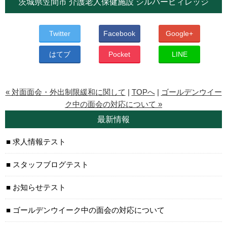
茨城県笠間市 介護老人保健施設 シルバービィレッジ
Twitter
Facebook
Google+
はてブ
Pocket
LINE
« 対面面会・外出制限緩和に関して
|
TOPへ
|
ゴールデンウイー
ク中の面会の対応について »
最新情報
求人情報テスト
スタッフブログテスト
お知らせテスト
ゴールデンウイーク中の面会の対応について