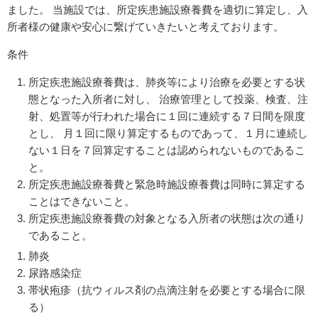
ました。 当施設では、所定疾患施設療養費を適切に算定し、入
所者様の健康や安心に繋げていきたいと考えております。
条件
所定疾患施設療養費は、肺炎等により治療を必要とする状
態となった入所者に対し、 治療管理として投薬、検査、注
射、処置等が行われた場合に１回に連続する７日間を限度
とし、 月１回に限り算定するものであって、１月に連続し
ない１日を７回算定することは認められないものであるこ
と。
所定疾患施設療養費と緊急時施設療養費は同時に算定する
ことはできないこと。
所定疾患施設療養費の対象となる入所者の状態は次の通り
であること。
肺炎
尿路感染症
帯状疱疹（抗ウィルス剤の点滴注射を必要とする場合に限
る）