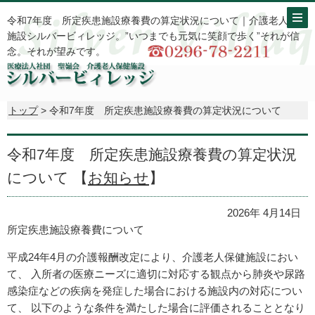
令和7年度 所定疾患施設療養費の算定状況について｜介護老人保健
施設シルバービィレッジ。”いつまでも元気に笑顔で歩く”それが信
念。それが望みです。
トップ
> 令和7年度 所定疾患施設療養費の算定状況について
令和7年度 所定疾患施設療養費の算定状況
について 【
お知らせ
】
2026年 4月14日
所定疾患施設療養費について
平成24年4月の介護報酬改定により、介護老人保健施設におい
て、 入所者の医療ニーズに適切に対応する観点から肺炎や尿路
感染症などの疾病を発症した場合における施設内の対応につい
て、 以下のような条件を満たした場合に評価されることとなり